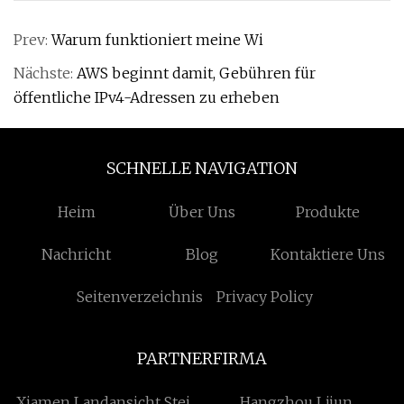
Prev:
Warum funktioniert meine Wi
Nächste:
AWS beginnt damit, Gebühren für
öffentliche IPv4-Adressen zu erheben
SCHNELLE NAVIGATION
Heim
Über Uns
Produkte
Nachricht
Blog
Kontaktiere Uns
Seitenverzeichnis
Privacy Policy
PARTNERFIRMA
Xiamen Landansicht Stein
Hangzhou Lijun