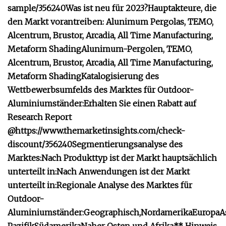
sample/356240
Was ist neu für 2023?
Hauptakteure, die
den Markt vorantreiben: Alunimum Pergolas, TEMO,
Alcentrum, Brustor, Arcadia, All Time Manufacturing,
Metaform Shading
Alunimum-Pergolen, TEMO,
Alcentrum, Brustor, Arcadia, All Time Manufacturing,
Metaform Shading
Katalogisierung des
Wettbewerbsumfelds des Marktes für Outdoor-
Aluminiumständer:
Erhalten Sie einen Rabatt auf
Research Report
@
https://www.themarketinsights.com/check-
discount/356240
Segmentierungsanalyse des
Marktes:
Nach Produkttyp ist der Markt hauptsächlich
unterteilt in:
Nach Anwendungen ist der Markt
unterteilt in:
Regionale Analyse des Marktes für
Outdoor-
Aluminiumständer:
Geographisch,
Nordamerika
Europa
A