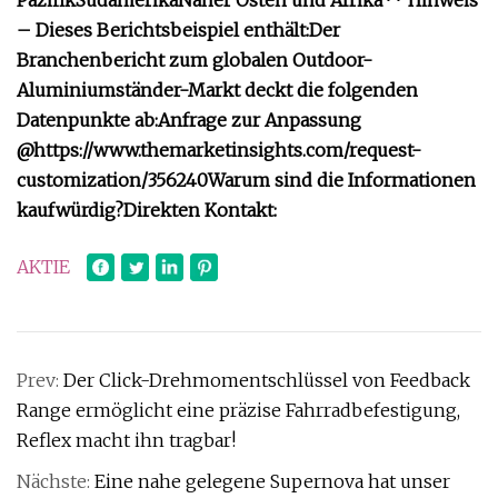
Pazifik
Südamerika
Naher Osten und Afrika
** Hinweis
– Dieses Berichtsbeispiel enthält:
Der
Branchenbericht zum globalen Outdoor-
Aluminiumständer-Markt deckt die folgenden
Datenpunkte ab:
Anfrage zur Anpassung
@
https://www.themarketinsights.com/request-
customization/356240
Warum sind die Informationen
kaufwürdig?
Direkten Kontakt:
AKTIE
Prev:
Der Click-Drehmomentschlüssel von Feedback
Range ermöglicht eine präzise Fahrradbefestigung,
Reflex macht ihn tragbar!
Nächste:
Eine nahe gelegene Supernova hat unser