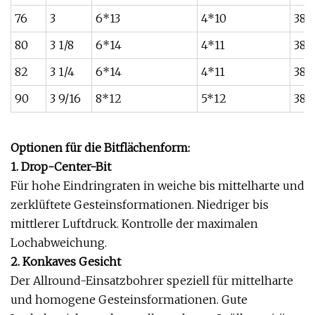
76
3
6*13
4*10
38
80
3 1/8
6*14
4*11
38
82
3 1/4
6*14
4*11
38
90
3 9/16
8*12
5*12
38
Optionen für die Bitflächenform:
1. Drop-Center-Bit
Für hohe Eindringraten in weiche bis mittelharte und
zerklüftete Gesteinsformationen. Niedriger bis
mittlerer Luftdruck. Kontrolle der maximalen
Lochabweichung.
2. Konkaves Gesicht
Der Allround-Einsatzbohrer speziell für mittelharte
und homogene Gesteinsformationen. Gute