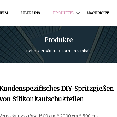
HEIM
ÜBER UNS
PRODUKTE
NACHRICHT
Produkte
Heim
>
Produkte
>
Formen
>
Inhalt
Kundenspezifisches DIY-Spritzgießen
von Silikonkautschukteilen
Verpackungsgröße 15,00 cm * 20,00 cm * 5,00 cm