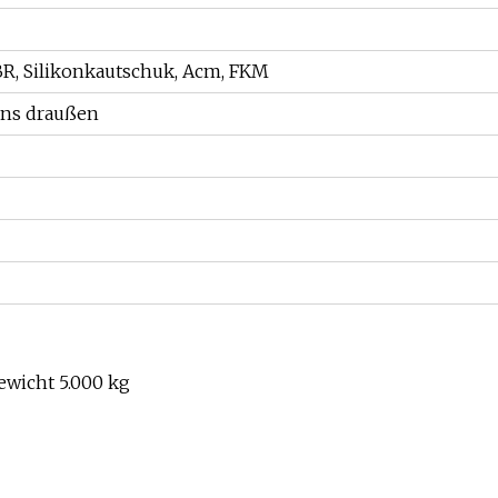
BR, Silikonkautschuk, Acm, FKM
ons draußen
ewicht 5.000 kg