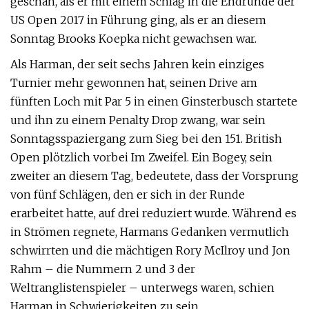
geschah, als er mit einem Schlag in die Endrunde der
US Open 2017 in Führung ging, als er an diesem
Sonntag Brooks Koepka nicht gewachsen war.
Als Harman, der seit sechs Jahren kein einziges
Turnier mehr gewonnen hat, seinen Drive am
fünften Loch mit Par 5 in einen Ginsterbusch startete
und ihn zu einem Penalty Drop zwang, war sein
Sonntagsspaziergang zum Sieg bei den 151. British
Open plötzlich vorbei Im Zweifel. Ein Bogey, sein
zweiter an diesem Tag, bedeutete, dass der Vorsprung
von fünf Schlägen, den er sich in der Runde
erarbeitet hatte, auf drei reduziert wurde. Während es
in Strömen regnete, Harmans Gedanken vermutlich
schwirrten und die mächtigen Rory McIlroy und Jon
Rahm – die Nummern 2 und 3 der
Weltranglistenspieler – unterwegs waren, schien
Harman in Schwierigkeiten zu sein.