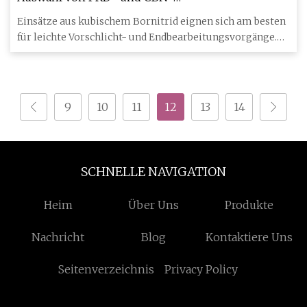
Wendeschneidplatten
Einsätze aus kubischem Bornitrid eignen sich am besten
für leichte Vorschlicht- und Endbearbeitungsvorgänge.
Die Herst
9
10
11
12
13
14
SCHNELLE NAVIGATION
Heim
Über Uns
Produkte
Nachricht
Blog
Kontaktiere Uns
Seitenverzeichnis
Privacy Policy